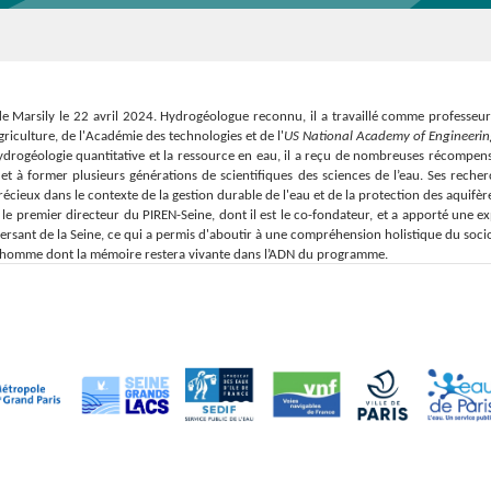
 Marsily le 22 avril 2024. Hydrogéologue reconnu, il a travaillé comme professeur à l
iculture, de l'Académie des technologies et de l'
US National Academy of Engineeri
hydrogéologie quantitative et la ressource en eau, il a reçu de nombreuses récompens
 à former plusieurs générations de scientifiques des sciences de l’eau. Ses recher
écieux dans le contexte de la gestion durable de l'eau et de la protection des aquif
e premier directeur du PIREN-Seine, dont il est le co-fondateur, et a apporté une ex
rsant de la Seine, ce qui a permis d'aboutir à une compréhension holistique du soci
d homme dont la mémoire restera vivante dans l’ADN du programme.