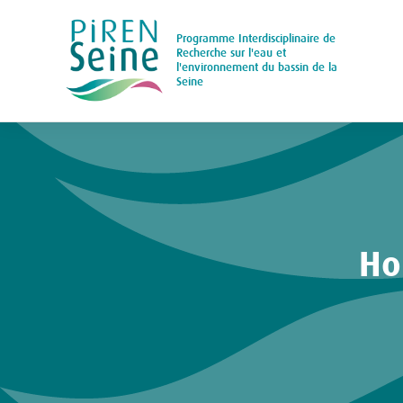
Programme Interdisciplinaire de
Main
Recherche sur l'eau et
l'environnement du bassin de la
navigation
Seine
Aller
au
contenu
principal
H