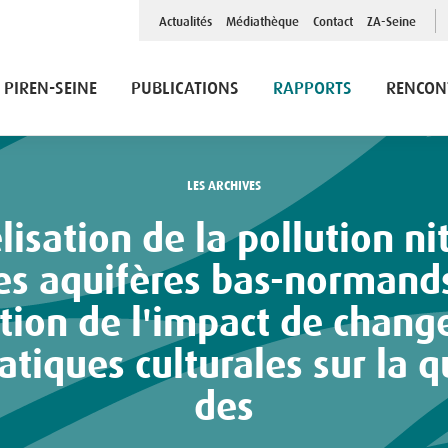
Top
Actualités
Médiathèque
Contact
ZA-Seine
Menu
PIREN-SEINE
PUBLICATIONS
RAPPORTS
RENCON
LES ARCHIVES
es aquifères bas-normands
tion de l'impact de chan
atiques culturales sur la q
des