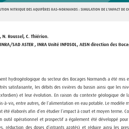
UTION NITRIQUE DES AQUIFÈRES BAS-NORMANDS : SIMULATION DE L'IMPACT DE C
, N. Roussel, C. Thiérion.
, INRA/SAD ASTER , INRA Unité INFOSOL, AESN direction des Bo
t hydrogéologique du secteur des Bocages Normands a été mis en pl
rès satisfaisante, les débits des rivières du bassin ainsi que les 
rdien) et leur évolution. En raison du contexte géologique de la r
-à-vis, entre autres, de l’alimentation en eau potable. Le modèle mi
t été élaborés afin d’en étudier l’impact à court et moyen terme. 
s, un outil opérationnel et prospectif a également été développé po
s, réduction des doses d’intrants azotés) et réduire ainsi les pres