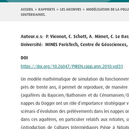
Fil
ACCUEIL
RAPPORTS
LES ARCHIVES
MODÉLISATION DE LA POLL
SOUTERRAINES.
d'Ariane
Auteur.e.s
P. Viennot, C. Schott, A. Mimet, C. Le Bas
Université
MINES ParisTech, Centre de Géosciences
DOI
https://doi.org/10.26047/PIREN.rapp.ann.2010.vol31
Un modèle mathématique de simulation du fonctionnemen
près de trente ans, il permet de reproduire, de manière t
(aquifères du Bajocien/Bathonien et du Cénomanien/Oxfo
nappes du Dogger ont un rôle d’importance stratégique vis
scénarii d’évolution des prélèvements dans les nappes on
dans ces aquifères, en particulier relatifs aux nitrate
(introduction de Cultures Intermédiaires Piège à Nitrate