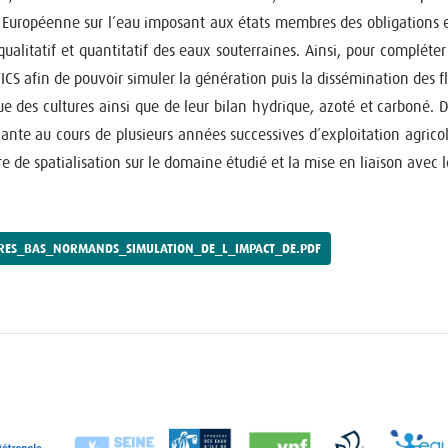
 Européenne sur l’eau imposant aux états membres des obligations en
 qualitatif et quantitatif des eaux souterraines. Ainsi, pour complé
CS afin de pouvoir simuler la génération puis la dissémination des f
es cultures ainsi que de leur bilan hydrique, azoté et carboné. Dév
nte au cours de plusieurs années successives d’exploitation agric
 de spatialisation sur le domaine étudié et la mise en liaison avec 
ERES_BAS_NORMANDS_SIMULATION_DE_L_IMPACT_DE.PDF